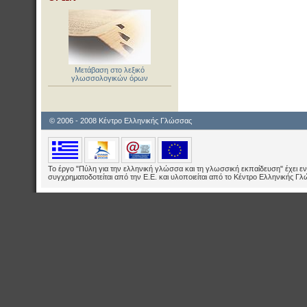
Μετάβαση στο λεξικό
γλωσσολογικών όρων
© 2006 - 2008 Κέντρο Ελληνικής Γλώσσας
Το έργο "Πύλη για την ελληνική γλώσσα και τη γλωσσική εκπαίδευση" έχει εν
συγχρηματοδοτείται από την Ε.E. και υλοποιείται από το Κέντρο Ελληνικής Γ