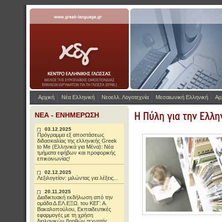
Η Πύλη για την ελληνικ
www.greek-language.gr
Αρχική
Νέα Ελληνική
Νεοελλ. Λογοτεχνία
Μεσαιωνική Ελληνική
Αρ
ΝΕΑ - ΕΝΗΜΕΡΩΣΗ
03.12.2025
Πρόγραμμα εξ αποστάσεως
διδασκαλίας της ελληνικής Greek
to Me (Ελληνικά για Μένα): Νέα
τμήματα εφήβων και προφορικής
επικοινωνίας!
02.12.2025
Λεξιλογείον: μιλώντας για λέξεις...
20.11.2025
Διαδικτυακή εκδήλωση από την
ομάδα Δ.ΕΛ.ΕΞΩ. του ΚΕΓ: Α.
Βακαλοπούλου, Εκπαιδευτικές
εφαρμογές με τη χρήση
διαλογικών βοηθών τεχνητής