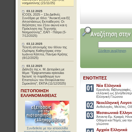
νοημοσύνης (21/11/25)
03.12.2025
ICODL 2025 – 13ο Διεθνές
Συνέδριο με τίτλο: ''Ανοικτή και Εξ
Αποστάσεως Εκπαίδευση: Οι
δεξιότητες του 21ου αιώνα και η
Πρόκληση της Τεχνητής
Νοημοσύνης'', ΕΑΠ - Πάτρα (5-
7/12/2025)
03.12.2025
Τελετή απονομής του τίτλου της
Ομότιμης Καθηγήτριας στην
Σύνθετη αναζήτηση
Ιωάννα Κάππα, Παν/μιο Κρήτης
(8/12/2025)
03.12.2025
Διάλεξη της κ. Μ. Δετοράκη με
θέμα: ''Epigrammata epistulas
faciunt: το παράδειγμα των
ΕΝΟΤΗΤΕΣ
Επιστολών του Θεοφύλακτου
Σιμοκάττη'', ΕΚΠΑ (11/12/2025)
Νέα Ελληνικά
Εργαλεία, Βιβλιογραφίες,
ΠΙΣΤΟΠΟΙΗΣΗ
ελληνική ως ξένη/δεύτερ
ΕΛΛΗΝΟΜΑΘΕΙΑΣ
Ελληνική Γλώσσα
Νεοελληνική Λογοτ
Ανθολογίες, Μελέτες, Οδ
Μεσαιωνικά Ελλην
Άπαντα Εμ. Κριαρά, Ηλεκ
Οδηγοί και Πηγές για τη
γλώσσα
Συνδεθείτε με την ιστοσελίδα
Αρχαία Ελληνικά
πιστοποίησης της ελληνομάθειας