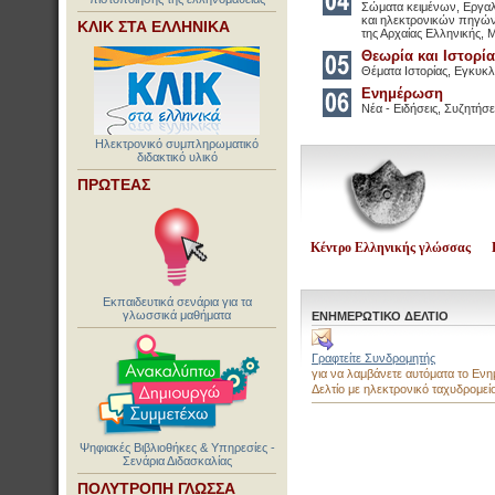
Σώματα κειμένων, Εργαλε
και ηλεκτρονικών πηγών,
ΚΛΙΚ ΣΤΑ ΕΛΛΗΝΙΚΑ
της Αρχαίας Ελληνικής, 
Θεωρία και Ιστορία
Θέματα Ιστορίας, Εγκυκ
Ενημέρωση
Νέα - Ειδήσεις, Συζητήσ
Ηλεκτρονικό συμπληρωματικό
διδακτικό υλικό
ΠΡΩΤΕΑΣ
Κέντρο Ελληνικής γλώσσας
Εκπαιδευτικά σενάρια για τα
γλωσσικά μαθήματα
ΕΝΗΜΕΡΩΤΙΚΟ ΔΕΛΤΙΟ
Γραφτείτε Συνδρομητής
για να λαμβάνετε αυτόματα το Εν
Δελτίο με ηλεκτρονικό ταχυδρομείο
Ψηφιακές Βιβλιοθήκες & Υπηρεσίες -
Σενάρια Διδασκαλίας
ΠΟΛΥΤΡΟΠΗ ΓΛΩΣΣΑ