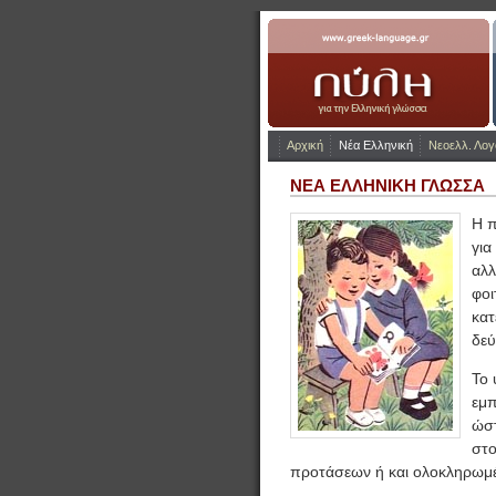
www.greek-language.gr
Αρχική
Νέα Ελληνική
Νεοελλ. Λογ
ΝΕΑ ΕΛΛΗΝΙΚΗ ΓΛΩΣΣΑ
Η π
για
αλλ
φοι
κατ
δεύ
Το 
εμπ
ώστ
στο
προτάσεων ή και ολοκληρωμ