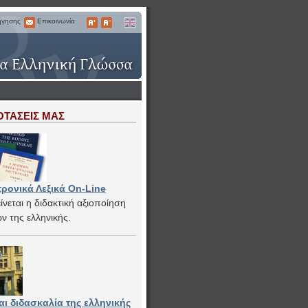
ήγησης
Επικοινωνία
Επικοινωνία
Μεγαλύτερα
Μικρότερα
English
Γράμματα
Γράμματα
ΟΤΑΣΕΙΣ ΜΑΣ
ρονικά Λεξικά On-Line
ίνεται η διδακτική αξιοποίηση
ών της ελληνικής.
αι διδασκαλία της ελληνικής