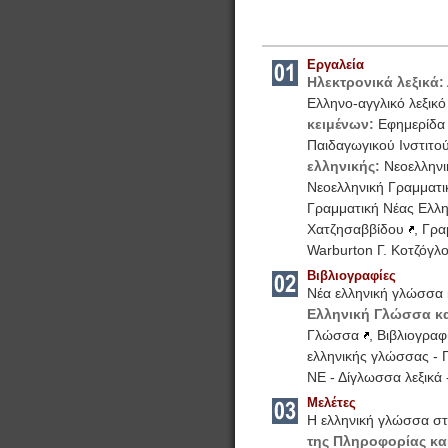
Εργαλεία
Ηλεκτρονικά λεξικά:
Ελληνο-αγγλικό λεξικ
κειμένων:
Εφημερίδα
Παιδαγωγικού Ινστιτο
ελληνικής:
Νεοελληνι
Νεοελληνική Γραμματικ
Γραμματική Νέας Ελλη
Χατζησαββίδου
,
Γρα
Warburton Γ. Κοτζόγλ
Βιβλιογραφίες
Νέα ελληνική γλώσσα 
Ελληνική Γλώσσα κ
Γλώσσα
,
Βιβλιογραφ
ελληνικής γλώσσας
-
ΝΕ
-
Δίγλωσσα λεξικά
Μελέτες
Η ελληνική γλώσσα σ
της Πληροφορίας και