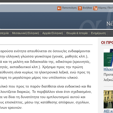
Πιστοποίηση
Βοήθεια
Χάρτης Πλο
Πιστοποίηση
Βοήθεια
Χάρτης
Πλοήγησης
Η Πύλη για την ελληνική γλώσσα
οτεχνία
Μεσαιωνική Ελληνική
Αρχαία Ελληνική
Θεωρία & Ιστορία
Ενημέρωση
ΟΙ ΠΡ
αρούσα ενότητα απευθύνεται σε όσους/ες ενδιαφέρονται
 την ελληνική γλώσσα γενικότερα (γονείς, μαθητές κλπ.),
ά και τη μελέτη και διδασκαλία της, ειδικότερα (ερευνητές,
τητές, εκπαιδευτικοί κλπ.). Χρήσιμα προς την πρώτη
Ηλεκτ
εύθυνση είναι κυρίως τα ηλεκτρονικά λεξικά, ενώ προς τη
Προτε
τερη το μεγαλύτερο μέρος του υπόλοιπου υλικού.
λεξικ
υλικό που προς το παρόν διατίθεται είναι ενδεικτικό και θα
λουτίζεται διαρκώς. Το περιβάλλον είναι έτσι σχεδιασμένο,
ε να δίνει τη δυνατότητα του εμπλουτισμού αυτού και
υς επισκέπτες, μέσω της κατάθεσης απόψεων, σχολίων,
ένων ερευνών.
ΑΕΙ κ