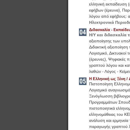
ελληνική εκπαίδευση (
εφήβων (έρευνα)
,
Παρ
λόγου από εφήβους: 
Ηλεκτρονικά Περιοδι
Διδασκαλία - Εκπαίδε
Η/Υ και διδασκαλία 
αξιοποίησης των υπολ
Διδακτική αξιοποίηση
Λογισμικό
,
Δικτυακοί τ
(έρευνες)
,
Ψηφιακές π
γραπτού λόγου και κα
λαθών
-
Λόγος - Κείμε
Η Ελληνική ως Ξένη / 
Πιστοποίηση Ελληνομ
Λογισμικό αναγνωσιμό
Ξενόγλωσση βιβλιογρα
Προγραμμάτων Σπου
πιστοποιητικά ελληνο
ελληνομάθειας του ΚΕ
ανάλυση και ερμηνεία
παραγωγής γραπτού 