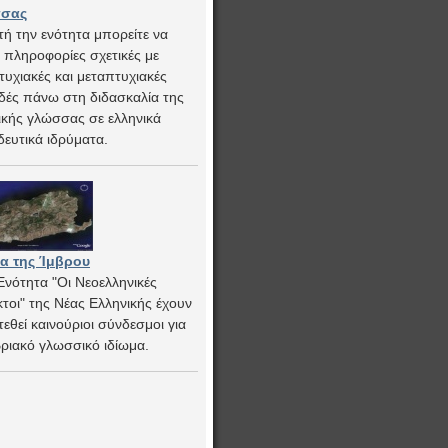
σας
τή την ενότητα μπορείτε να
ε πληροφορίες σχετικές με
υχιακές και μεταπτυχιακές
ές πάνω στη διδασκαλία της
ικής γλώσσας σε ελληνικά
δευτικά ιδρύματα.
μα της Ίμβρου
Ενότητα "Οι Νεοελληνικές
κτοι" της Νέας Ελληνικής έχουν
εθεί καινούριοι σύνδεσμοι για
βριακό γλωσσικό ιδίωμα.