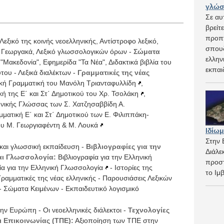
γλώσ
Σε αυ
βρείτ
προπτ
Λεξικό της κοινής νεοελληνικής
,
Αντίστροφο λεξικό
,
σπουδ
ό Γεωργακά
,
Λεξικό γλωσσολογικών όρων
-
Σώματα
ελλην
 "Μακεδονία"
,
Εφημερίδα "Τα Νέα"
,
Διδακτικά βιβλία του
εκπαι
ύτου
-
Λεξικά διαλέκτων
-
Γραμματικές της νέας
κή Γραμματική του Μανόλη Τριανταφυλλίδη
,
ή της Ε΄ και Στ΄ Δημοτικού του Χρ. Τσολάκη
,
νικής Γλώσσας των Σ. Χατζησαββίδη Α.
μματική Ε΄ και Στ΄ Δημοτικού των Ε. Φιλιππάκη-
ου Μ. Γεωργιαφέντη & Μ. Λουκά
Ιδίω
Στην 
και γλωσσική εκπαίδευση
-
Βιβλιογραφίες για την
Διάλε
αι Γλωσσολογία:
Βιβλιογραφία για την Ελληνική
προστ
ία για την Ελληνική Γλωσσολογία
-
Ιστορίες της
το Ιμ
Γραμματικές της νέας ελληνικής
-
Παρουσιάσεις Λεξικών
-
Σώματα Κειμένων
-
Εκπαιδευτικό λογισμικό
την Ευρώπη
-
Οι νεοελληνικές διάλεκτοι
-
Τεχνολογίες
 Επικοινωνίας (ΤΠΕ):
Αξιοποίηση των ΤΠΕ στην