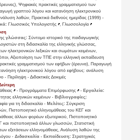
έρευνες)
,
Ψηφιακές πρακτικές γραμματισμού των
αγωγή γραπτού λόγου και κατανόηση ηλεκτρονικού
ανάλυση λαθών
,
Πρακτικά διεθνούς ημερίδας (1999)
-
κά:
Γλωσσικός Υπολογιστής
,
Γλωσσολογία
υση
της γλώσσας:
Σύντομο ιστορικό της παιδαγωγικής
ογιστών στη διδασκαλία της ελληνικής γλώσσας
,
 των ηλεκτρονικών λεξικών και σωμάτων κειμένων
,
όποι
,
Αξιοποίηση των ΤΠΕ στην ελληνική εκπαίδευση
ρακτικές γραμματισμού των εφήβων (έρευνα)
,
Παραγωγή
τανόηση ηλεκτρονικού λόγου από εφήβους: ανάλυση
νο
-
Περίληψη
-
Διδακτικές Δοκιμές
Δεύτερη
άθειας
-
Προγράμματα Επιμόρφωσης
-
Εργαλεία:
τητας ελληνικών κειμένων
-
Βιβλιογραφίες:
φία για τη διδασκαλία
-
Μελέτες:
Σύγκριση
δών
,
Πιστοποιητικό ελληνομάθειας του ΚΕΓ και
μάθειας άλλων φορέων εξωτερικού
,
Πιστοποιητικό
Γ και πιστοποιητικά άλλων γλωσσών
,
Στατιστική
 των εξετάσεων ελληνομάθειας
,
Ανάλυση λαθών της
λόγου
-
Διδασκαλία - Εκπαίδευση:
Στρατηγικές